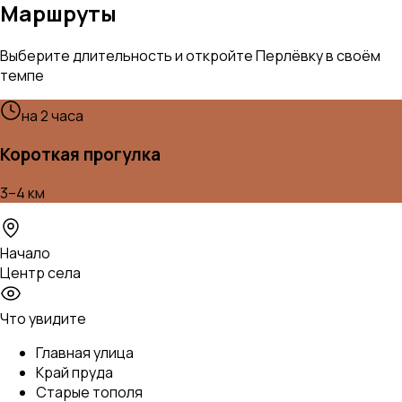
Маршруты
Выберите длительность и откройте Перлёвку в своём
темпе
на 2 часа
Короткая прогулка
3–4 км
Начало
Центр села
Что увидите
Главная улица
Край пруда
Старые тополя