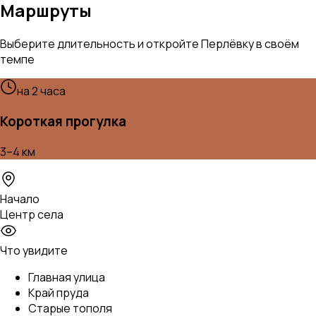
Маршруты
Выберите длительность и откройте Перлёвку в своём
темпе
на 2 часа
Короткая прогулка
3–4 км
Начало
Центр села
Что увидите
Главная улица
Край пруда
Старые тополя