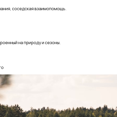
нания, соседская взаимопомощь.
троенный на природу и сезоны.
то