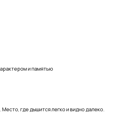
 характером и памятью
 Место, где дышится легко и видно далеко.