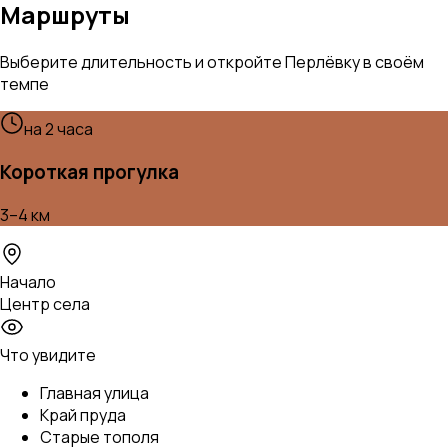
Маршруты
Выберите длительность и откройте Перлёвку в своём
темпе
на 2 часа
Короткая прогулка
3–4 км
Начало
Центр села
Что увидите
Главная улица
Край пруда
Старые тополя