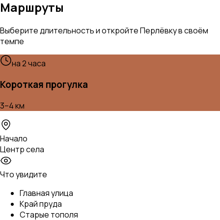
Маршруты
Выберите длительность и откройте Перлёвку в своём
темпе
на 2 часа
Короткая прогулка
3–4 км
Начало
Центр села
Что увидите
Главная улица
Край пруда
Старые тополя