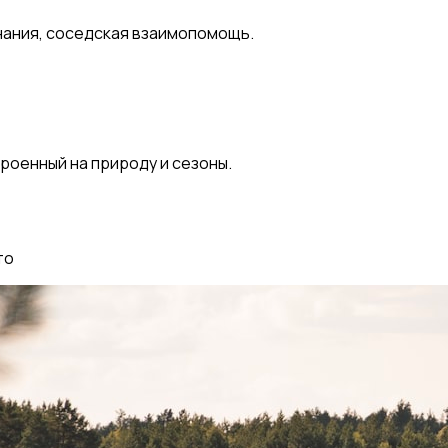
нания, соседская взаимопомощь.
троенный на природу и сезоны.
то