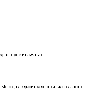
 характером и памятью
 Место, где дышится легко и видно далеко.