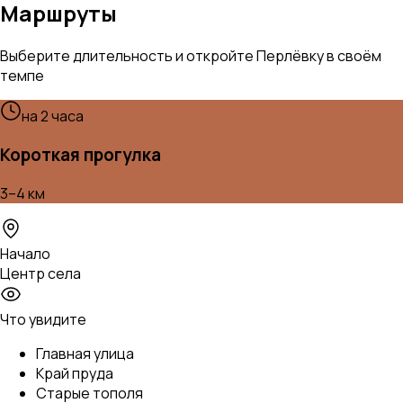
Маршруты
Выберите длительность и откройте Перлёвку в своём
темпе
на 2 часа
Короткая прогулка
3–4 км
Начало
Центр села
Что увидите
Главная улица
Край пруда
Старые тополя